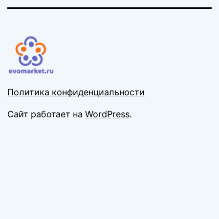
Политика конфиденциальности
Сайт работает на
WordPress
.