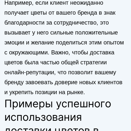
Например, если клиент неожиданно
получает цветы от вашего бренда в знак
благодарности за сотрудничество, это
вызывает у него сильные положительные
эмоции и желание поделиться этим опытом
с окружающими. Важно, чтобы доставка
цветов была частью общей стратегии
онлайн-репутации, что позволит вашему
бренду завоевать доверие новых клиентов
и укрепить позиции на рынке.
Примеры успешного
использования
доставки цветов в