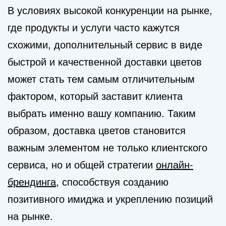
В условиях высокой конкуренции на рынке,
где продукты и услуги часто кажутся
схожими, дополнительный сервис в виде
быстрой и качественной доставки цветов
может стать тем самым отличительным
фактором, который заставит клиента
выбрать именно вашу компанию. Таким
образом, доставка цветов становится
важным элементом не только клиентского
сервиса, но и общей стратегии
онлайн-
брендинга
, способствуя созданию
позитивного имиджа и укреплению позиций
на рынке.