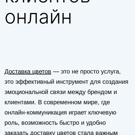
онлайн
Доставка цветов
— это не просто услуга,
это эффективный инструмент для создания
эмоциональной связи между брендом и
клиентами. В современном мире, где
онлайн-коммуникация играет ключевую
роль, возможность быстро и удобно
заказать доставку цветов стала важным