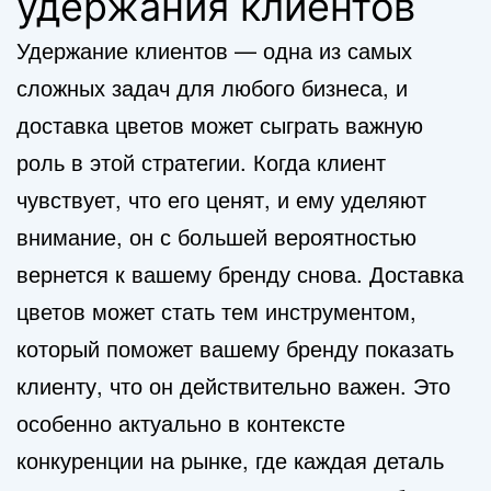
удержания клиентов
Удержание клиентов — одна из самых
сложных задач для любого бизнеса, и
доставка цветов может сыграть важную
роль в этой стратегии. Когда клиент
чувствует, что его ценят, и ему уделяют
внимание, он с большей вероятностью
вернется к вашему бренду снова. Доставка
цветов может стать тем инструментом,
который поможет вашему бренду показать
клиенту, что он действительно важен. Это
особенно актуально в контексте
конкуренции на рынке, где каждая деталь