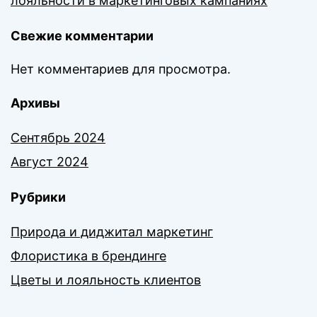
лояльности в маркетинговых кампаниях
Свежие комментарии
Нет комментариев для просмотра.
Архивы
Сентябрь 2024
Август 2024
Рубрики
Природа и диджитал маркетинг
Флористика в брендинге
Цветы и лояльность клиентов