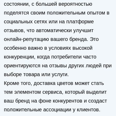
состоянии, с большей вероятностью
поделятся своим положительным опытом в
социальных сетях или на платформе
отзывов, что автоматически улучшит
онлайн-репутацию вашего бренда. Это
особенно важно в условиях высокой
конкуренции, когда потребители часто
ориентируются на отзывы других людей при
выборе товара или услуги.
Кроме того, доставка цветов может стать
тем элементом сервиса, который выделит
ваш бренд на фоне конкурентов и создаст
положительные ассоциации у клиентов.