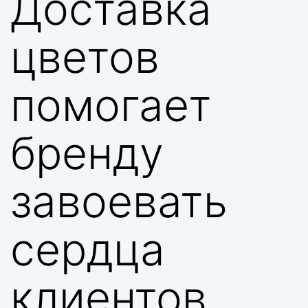
Доставка
цветов
помогает
бренду
завоевать
сердца
клиентов