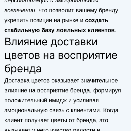
вовлечении
, что позволит вашему бренду
укрепить позиции на рынке и
создать
стабильную базу лояльных клиентов
.
Влияние доставки
цветов на восприятие
бренда
Доставка цветов оказывает значительное
влияние на восприятие бренда, формируя
положительный имидж и усиливая
эмоциональную связь с клиентами. Когда
клиент получает цветы от бренда, это
вызывает у него чувство радости и