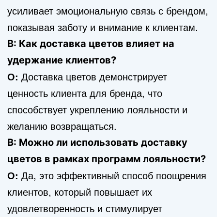
усиливает эмоциональную связь с брендом,
показывая заботу и внимание к клиентам.
В:
Как доставка цветов влияет на
удержание клиентов?
О:
Доставка цветов демонстрирует
ценность клиента для бренда, что
способствует укреплению лояльности и
желанию возвращаться.
В:
Можно ли использовать доставку
цветов в рамках программ лояльности?
О:
Да, это эффективный способ поощрения
клиентов, который повышает их
удовлетворенность и стимулирует