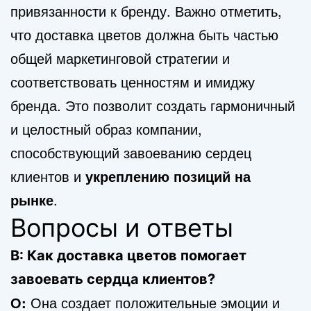
привязанности к бренду. Важно отметить,
что доставка цветов должна быть частью
общей маркетинговой стратегии и
соответствовать ценностям и имиджу
бренда. Это позволит создать гармоничный
и целостный образ компании,
способствующий завоеванию сердец
клиентов и
укреплению позиций на
рынке
.
Вопросы и ответы
В:
Как доставка цветов помогает
завоевать сердца клиентов?
О:
Она создает положительные эмоции и