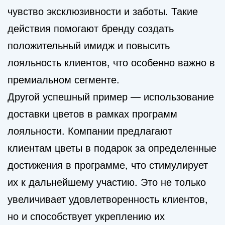
чувство эксклюзивности и заботы. Такие
действия помогают бренду создать
положительный имидж и повысить
лояльность клиентов, что особенно важно в
премиальном сегменте.
Другой успешный пример — использование
доставки цветов в рамках программ
лояльности. Компании предлагают
клиентам цветы в подарок за определенные
достижения в программе, что стимулирует
их к дальнейшему участию. Это не только
увеличивает удовлетворенность клиентов,
но и способствует укреплению их