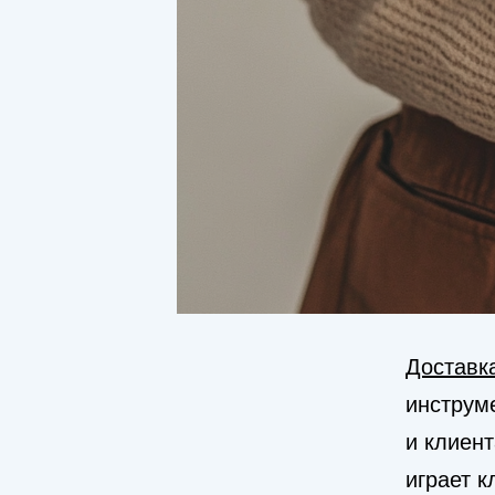
Доставк
инструм
и клиен
играет 