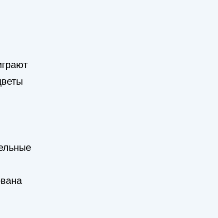
играют
цветы
ельные
ована