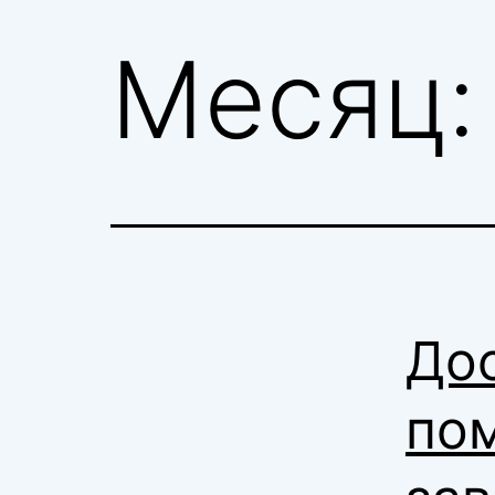
Месяц
Дос
по