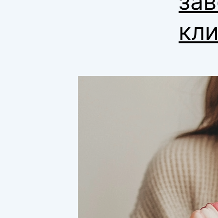
зав
кли