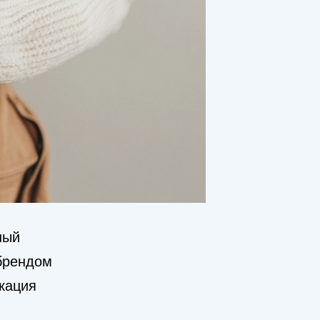
ный
брендом
кация