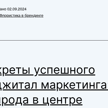
к
вано
02.09.2024
брендингу
Флористика в брендинге
в
цифровую
эпоху
креты успешного
житал маркетинга
рода в центре