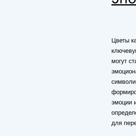
Цветы к
ключеву
могут с
эмоцион
символи
формиро
эмоции и
определ
для пер