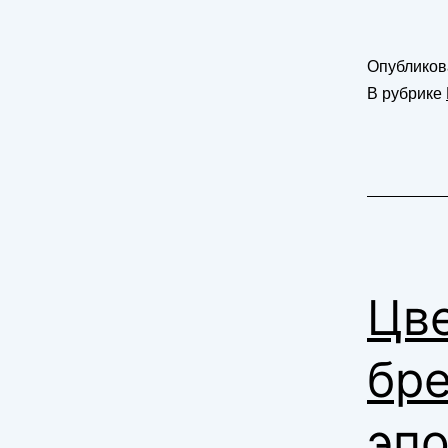
Опублико
В рубрике
Цв
бр
эпо