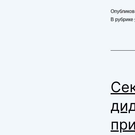
Опублико
В рубрике
Се
дид
при